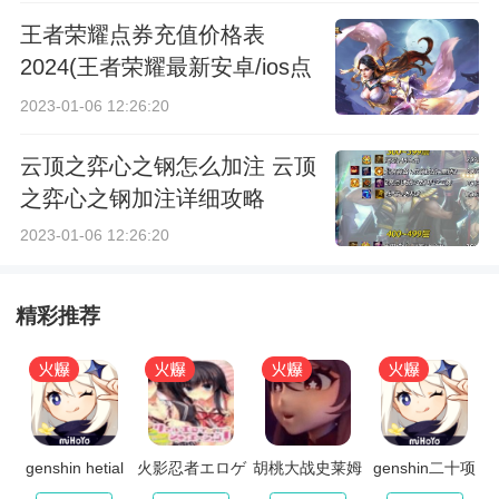
王者荣耀点券充值价格表
2024(王者荣耀最新安卓/ios点
券充值价格表一览)
2023-01-06 12:26:20
云顶之弈心之钢怎么加注 云顶
之弈心之钢加注详细攻略
2023-01-06 12:26:20
精彩推荐
genshin hetial
火影忍者エロゲ
胡桃大战史莱姆
genshin二十项
汉化版
原版樱花
修改器